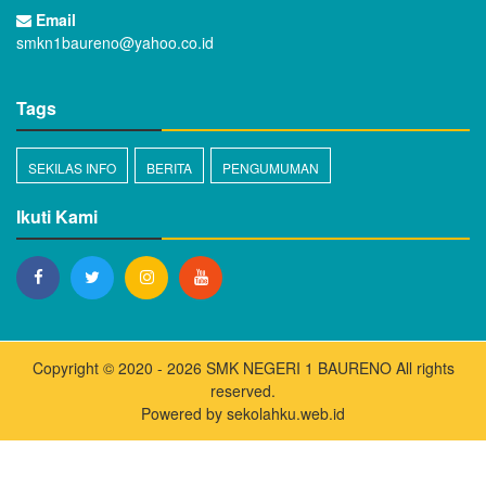
Email
smkn1baureno@yahoo.co.id
Tags
SEKILAS INFO
BERITA
PENGUMUMAN
Ikuti Kami
Copyright © 2020 - 2026
SMK NEGERI 1 BAURENO
All rights
reserved.
Powered by
sekolahku.web.id